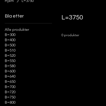
Hjem
L=3750
Bla etter
L=3750
Alle produkter
B=300
0 produkter
B=400
B=500
B=510
B=520
B=550
B=580
B=600
B=640
B=650
B=700
B=720
B=750
B=800