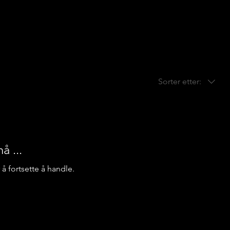
Sorter etter:
å ...
å fortsette å handle.