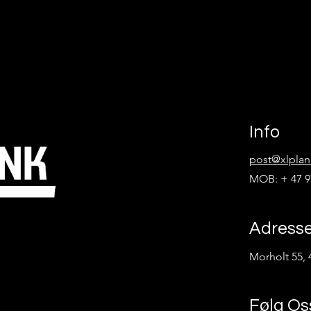
Info
post@xlplan
MOB: + 47 9
Adress
Morholt 55, 
Følg Os