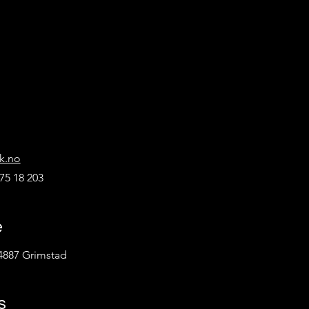
k.no
75 18 203
e
4887 Grimstad
s