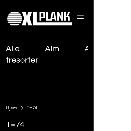
Alle
Alm
Ask
tresorter
Hjem
T=74
T=74