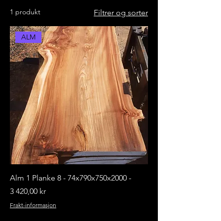
1 produkt
Filtrer og sorter
ALM
Alm 1 Planke 8 - 74x790x750x2000 -
Pris
3 420,00 kr
Frakt-informasjon