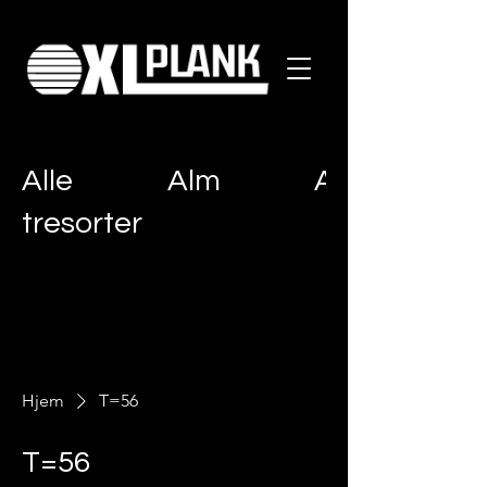
Alle
Alm
Ask
tresorter
Hjem
T=56
T=56