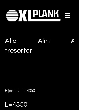
Alle
Alm
Ask
tresorter
Hjem
L=4350
L=4350