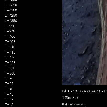
L=3650
L=4100
L=4250
L=4350
L=950
L=970
T=100
T=105
T=110
T=115
T=120
T=135
T=150
T=260
T=30
T=32
T=40
Eik 8 - 53x350-580x4250 - P
T=45
Pris
1 256,00 kr
T=47
T=48
Frakt-informasjon