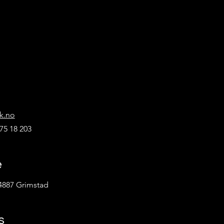
k.no
75 18 203
e
4887 Grimstad
s