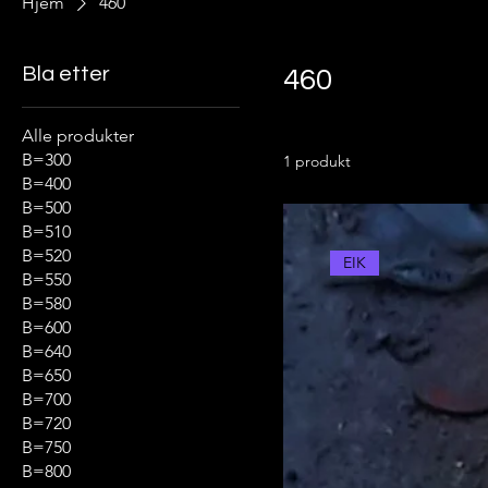
Hjem
460
Bla etter
460
Alle produkter
B=300
1 produkt
B=400
B=500
B=510
B=520
EIK
B=550
B=580
B=600
B=640
B=650
B=700
B=720
B=750
B=800