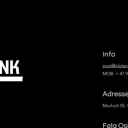
Info
post@xlplan
MOB: + 47 9
Adress
Morholt 55, 
Følg Os