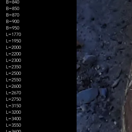
B=840
B=850
B=870
B=900
B=950
L=1770
L=1950
L=2000
L=2200
L=2300
L=2350
L=2500
L=2550
L=2600
L=2670
L=2750
L=3150
L=3200
L=3400
L=3550
L=3600