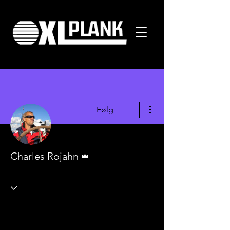
Flere handlinger
Følg
Admin
Charles Rojahn