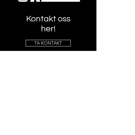
Kontakt oss
her!
TA KONTAKT
Info
post@xlplank.no
MOB: +
47 975 18 203
Adresse
Morholt 55, 4887 Grimstad