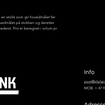
i en stokk som gir hovedmålet før
hovedmålet på stokken og deretter
 nederst. Pris er beregnet i volum pr
Info
post@xlplan
MOB: + 47 9
Adress