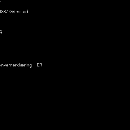
4887 Grimstad
s
sonvernerklæring
HER