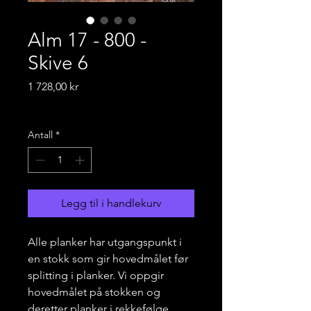
Alm 17 - 800 -
Skive 6
Pris
1 728,00 kr
Frakt-informasjon
Antall
*
Legg til i handlekurv
Alle planker har utgangspunkt i
en stokk som gir hovedmålet før
splitting i planker. Vi oppgir
hovedmålet på stokken og
deretter planker i rekkefølge,