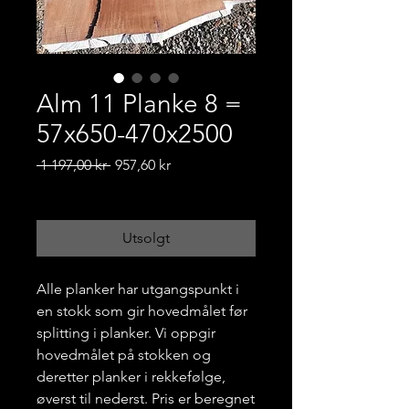
Alm 11 Planke 8 =
57x650-470x2500
Vanlig
Salgspris
 1 197,00 kr 
957,60 kr
pris
Frakt-informasjon
Utsolgt
Alle planker har utgangspunkt i
en stokk som gir hovedmålet før
splitting i planker. Vi oppgir
hovedmålet på stokken og
deretter planker i rekkefølge,
øverst til nederst. Pris er beregnet