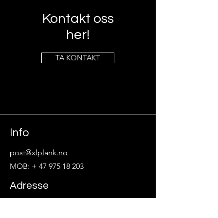
Kontakt oss
her!
TA KONTAKT
Info
post@xlplank.no
MOB: +
47 975 18 203
Adresse
Morholt 55, 4887 Grimstad