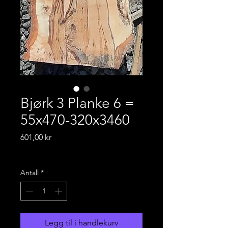
Bjørk 3 Planke 6 =
55x470-320x3460
Pris
601,00 kr
Frakt-informasjon
Antall
*
Legg til i handlekurv