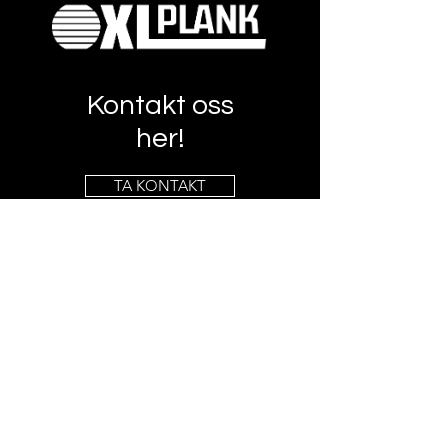
Kontakt oss
her!
TA KONTAKT
Info
post@xlplank.no
MOB: +
47 975 18 203